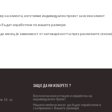
ер на клиента, изготвяме индивидуален проект за всеки клиент
да бъдат изработени по вашите размери.
до месец (в зависимост от натовареността през различните сезони)
ЗАЩО ДА НИ ИЗБЕРЕТЕ ?
Безплатна консултация и изработка на
индивидуален проект
в 14, гр.
Нашите мебели могат да бъдат изработени и
съобразени с Вашите размери