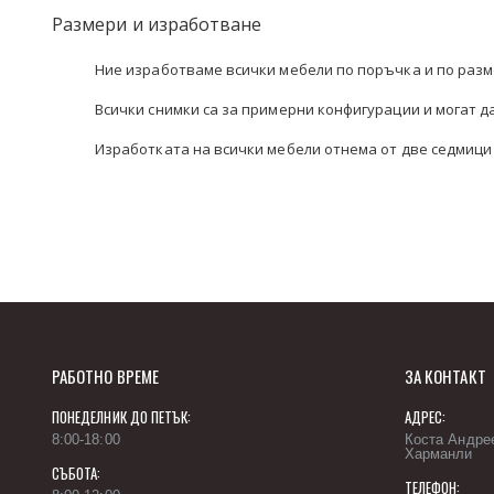
the
Размери и изработване
images
gallery
Ние изработваме всички мебели по поръчка и по разм
Всички снимки са за примерни конфигурации и могат 
Изработката на всички мебели отнема от две седмици 
РАБОТНО ВРЕМЕ
ЗА КОНТАКТ
ПОНЕДЕЛНИК ДО ПЕТЪК:
АДРЕС:
8:00-18:00
Коста Андрее
Харманли
СЪБОТА:
ТЕЛЕФОН: