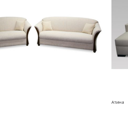
роб 1
Кухня 4
я 1
Кухня 1
Атина
2
Кухня 2