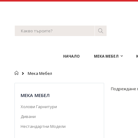
Skip
to
Content
Search
Search
НАЧАЛО
МЕКА МЕБЕЛ
Начало
Мека Мебел
Подреждане 
МЕКА МЕБЕЛ
Холови Гарнитури
Дивани
Нестандартни Модели