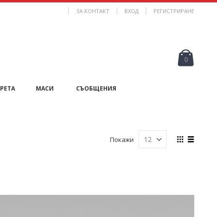
ЗА КОНТАКТ
ВХОД
РЕГИСТРИРАНЕ
Кошни
продук
0
РЕТА
МАСИ
СЪОБЩЕНИЯ
View
Покажи
as
Таблица
Списък