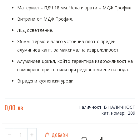
gallery
Материал – ПДЧ 18 мм. Чела и врати – МДФ Профил
Витрини от МДФ Профил.
ЛЕД осветление.
36 мм. термо и влаго устойчив плот с преден
алуминиев кант, за максимална издръжливост.
Алуминиев цокъл, който гарантира издръжливост на
намокряне при теч или при редовно миене на пода.
Вградени кухненски уреди.
0,00 лв
Наличност:
В НАЛИЧНОСТ
кат. номер
209
ДОБАВИ