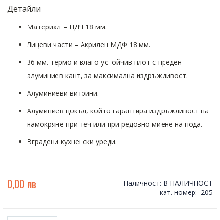
Детайли
images
gallery
Материал – ПДЧ 18 мм.
Лицеви части – Акрилен МДФ 18 мм.
36 мм. термо и влаго устойчив плот с преден
алуминиев кант, за максимална издръжливост.
Алуминиеви витрини.
Алуминиев цокъл, който гарантира издръжливост на
намокряне при теч или при редовно миене на пода.
Вградени кухненски уреди.
0,00 лв
Наличност:
В НАЛИЧНОСТ
кат. номер
205