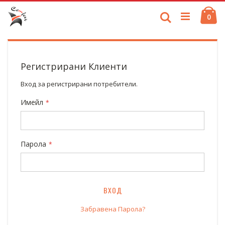
Skip
К
to
Search
про
0
Content
Регистрирани Клиенти
Вход за регистрирани потребители.
Имейл
Парола
ВХОД
Забравена Парола?